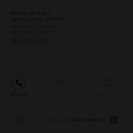
Molins de Rei, 2
Santa Eulalia del Río
38.984045 | 1.535829
38º59'2''N | 1º32'8''E
KAKO DOĆI
-
Pozvati
Email
Web stranica
Prijaviti problem
Preuzmi aplikaciju
za bolje iskustvo