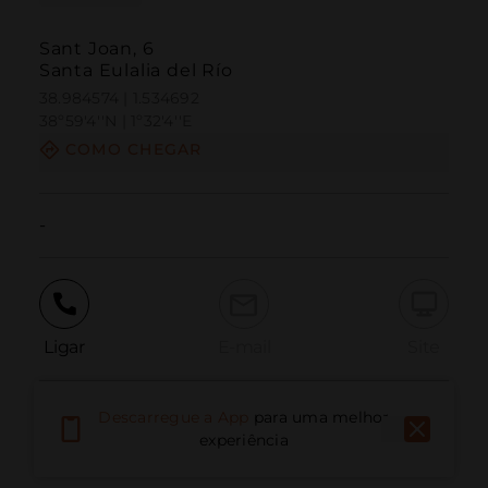
Sant Joan, 6
Santa Eulalia del Río
38.984574 | 1.534692
38º59'4''N | 1º32'4''E
COMO CHEGAR
-
Ligar
E-mail
Site
Descarregue a App
para uma melhor
Relatar problema
experiência