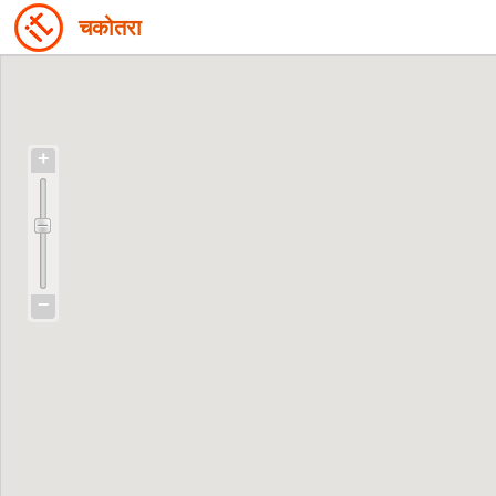
चकोतरा
+
−