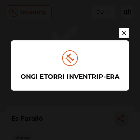
EU
ONGI ETORRI INVENTRIP-ERA
Es Faralló
Jatetxea