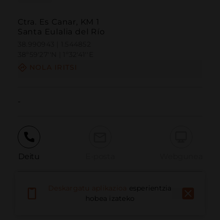
Ctra. Es Canar, KM 1
Santa Eulalia del Río
38.990943 | 1.544852
38º59'27''N | 1º32'41''E
NOLA IRITSI
-
Deitu
E-posta
Webgunea
Deskargatu aplikazioa
esperientzia
Eman arazoa
hobea izateko