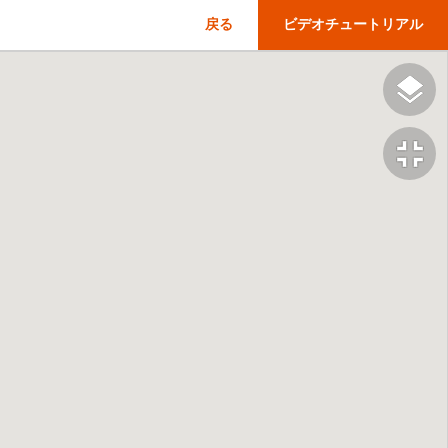
戻る
ビデオチュートリアル
fullscreen_exit