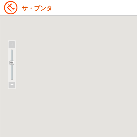
サ・プンタ
+
−