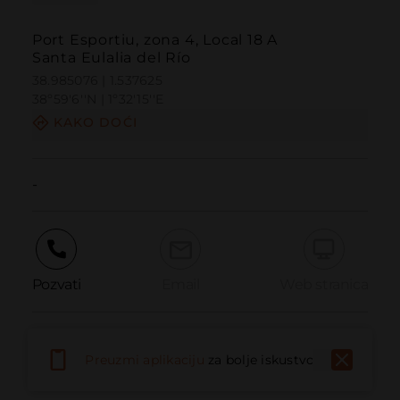
Port Esportiu, zona 4, Local 18 A
Santa Eulalia del Río
38.985076 | 1.537625
38º59'6''N | 1º32'15''E
KAKO DOĆI
-
Pozvati
Email
Web stranica
Prijaviti problem
Preuzmi aplikaciju
za bolje iskustvo