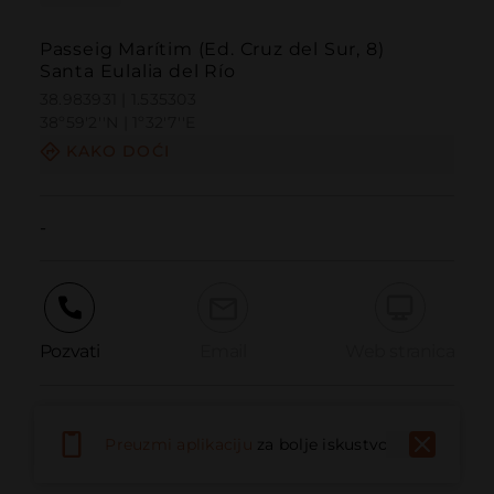
Passeig Marítim (Ed. Cruz del Sur, 8)
Santa Eulalia del Río
38.983931 | 1.535303
38º59'2''N | 1º32'7''E
KAKO DOĆI
-
Pozvati
Email
Web stranica
Prijaviti problem
Preuzmi aplikaciju
za bolje iskustvo