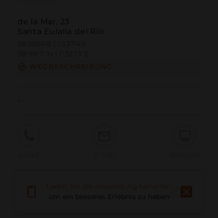
de la Mar, 23
Santa Eulalia del Río
38.985415 | 1.537149
38º59'7''N | 1º32'13''E
WEGBESCHREIBUNG
-
Anruf
E-Mail
Website
Laden Sie die Anwendung herunter,
Problem melden
um ein besseres Erlebnis zu haben