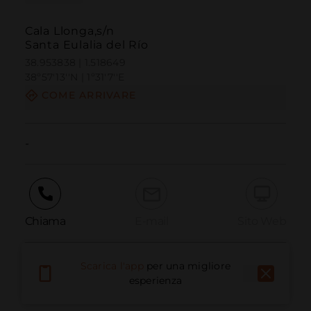
Cala Llonga,s/n
Santa Eulalia del Río
38.953838 | 1.518649
38º57'13''N | 1º31'7''E
COME ARRIVARE
-
Chiama
E-mail
Sito Web
Scarica l'app
per una migliore
Segnala problema
esperienza