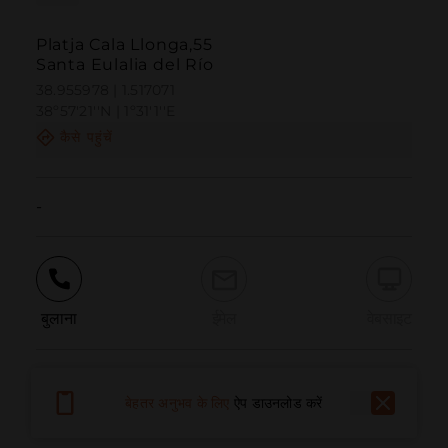
Platja Cala Llonga,55
Santa Eulalia del Río
38.955978 | 1.517071
38º57'21''N | 1º31'1''E
कैसे पहुंचें
-
बुलाना
ईमेल
वेबसाइट
समस्या की सूचना दें
बेहतर अनुभव के लिए
ऐप डाउनलोड करें