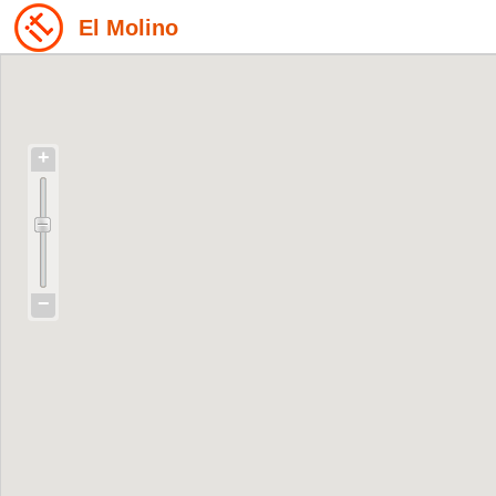
El Molino
+
−