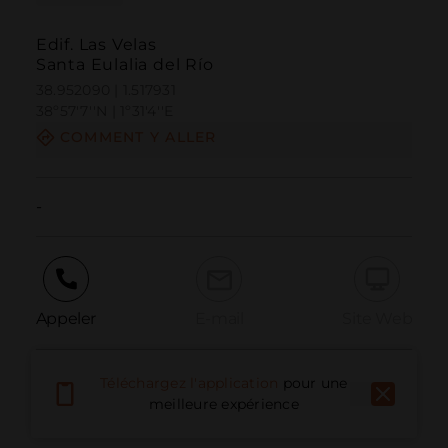
Edif. Las Velas
Santa Eulalia del Río
38.952090 | 1.517931
38º57'7''N | 1º31'4''E
COMMENT Y ALLER
-
Appeler
E-mail
Site Web
Téléchargez l'application
pour une
Signaler un problème
meilleure expérience