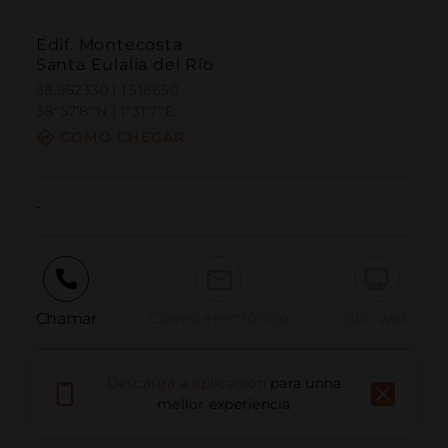
Edif. Montecosta
Santa Eulalia del Río
38.952330 | 1.518650
38º57'8''N | 1º31'7''E
COMO CHEGAR
-
Chamar
Correo electrónico
Sitio web
Descarga a aplicación
para unha
Informar dun problema
mellor experiencia