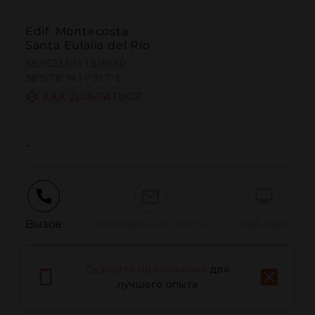
Edif. Montecosta
Santa Eulalia del Río
38.952330 | 1.518650
38º57'8''N | 1º31'7''E
КАК ДОБРАТЬСЯ
-
Вызов
Электронная почта
Веб-сайт
Скачайте приложение
для
Сообщить о проблеме
лучшего опыта