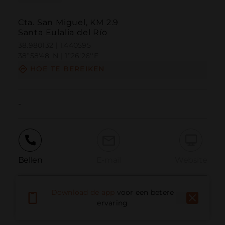
Cta. San Miguel, KM 2.9
Santa Eulalia del Río
38.980132 | 1.440595
38º58'48''N | 1º26'26''E
HOE TE BEREIKEN
-
Bellen
E-mail
Website
Download de app
voor een betere
Probleem melden
ervaring