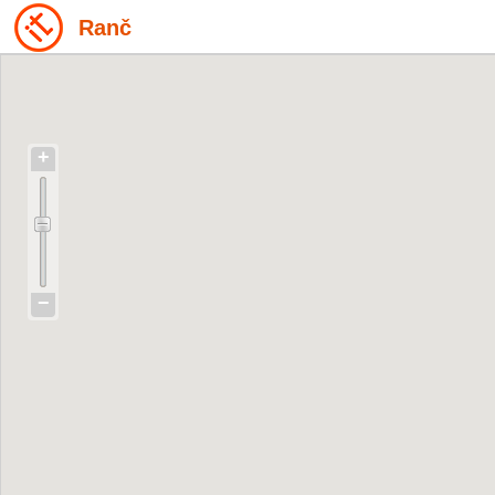
Ranč
+
−