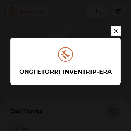
EU
ONGI ETORRI INVENTRIP-ERA
Ses Torres
Jatetxea