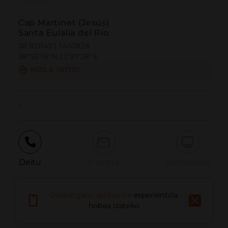
Cap Martinet (Jesús)
Santa Eulalia del Río
38.921143 | 1.457838
38º55'16''N | 1º27'28''E
NOLA IRITSI
-
Deitu
E-posta
Webgunea
Deskargatu aplikazioa
esperientzia
Eman arazoa
hobea izateko