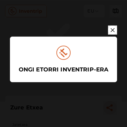
EU
ONGI ETORRI INVENTRIP-ERA
Zure Etxea
Jatetxea