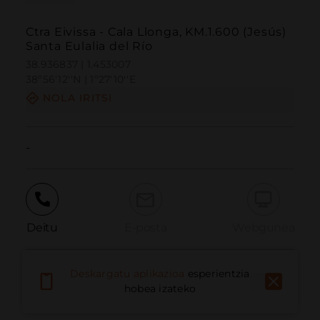
Ctra Eivissa - Cala Llonga, KM.1.600 (Jesús)
Santa Eulalia del Río
38.936837 | 1.453007
38º56'12''N | 1º27'10''E
NOLA IRITSI
-
Deitu
E-posta
Webgunea
Deskargatu aplikazioa
esperientzia
Eman arazoa
hobea izateko