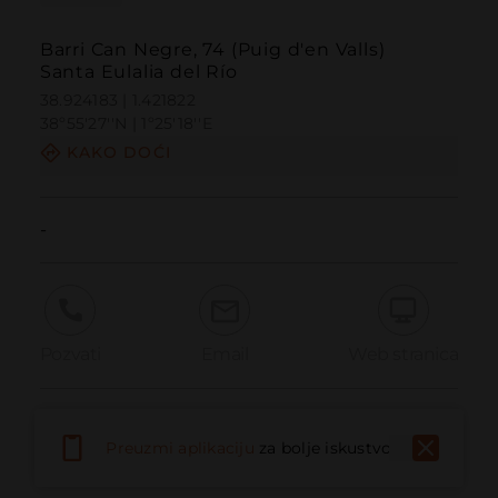
Barri Can Negre, 74 (Puig d'en Valls)
Santa Eulalia del Río
38.924183 | 1.421822
38º55'27''N | 1º25'18''E
KAKO DOĆI
-
Pozvati
Email
Web stranica
Prijaviti problem
Preuzmi aplikaciju
za bolje iskustvo