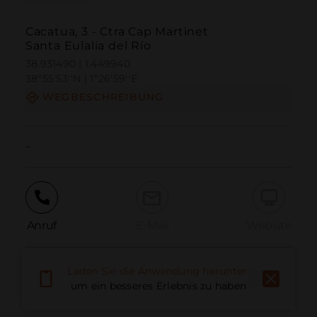
Cacatua, 3 - Ctra Cap Martinet
Santa Eulalia del Río
38.931490 | 1.449940
38º55'53''N | 1º26'59''E
WEGBESCHREIBUNG
-
Anruf
E-Mail
Website
Laden Sie die Anwendung herunter,
Problem melden
um ein besseres Erlebnis zu haben