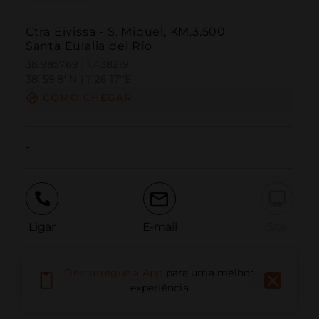
Ctra Eivissa - S. Miquel, KM.3.500
Santa Eulalia del Río
38.985769 | 1.438219
38º59'8''N | 1º26'17''E
COMO CHEGAR
-
Ligar
E-mail
Site
Descarregue a App
para uma melhor
Relatar problema
experiência