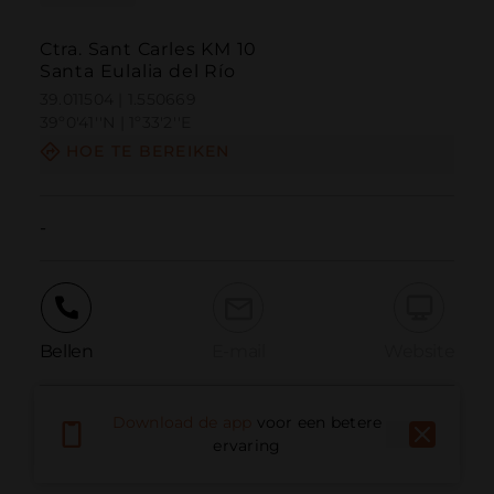
Ctra. Sant Carles KM 10
Santa Eulalia del Río
39.011504 | 1.550669
39º0'41''N | 1º33'2''E
HOE TE BEREIKEN
-
Bellen
E-mail
Website
Download de app
voor een betere
Probleem melden
ervaring