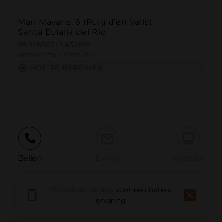
Marí Mayans, 6 (Puig d'en Valls)
Santa Eulalia del Río
38.928567 | 1.432607
38º55'42''N | 1º25'57''E
HOE TE BEREIKEN
-
Bellen
E-mail
Website
Download de app
voor een betere
Probleem melden
ervaring