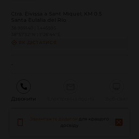
Ctra. Eivissa a Sant Miquel, KM 0.5
Santa Eulalia del Río
38.959140 | 1.445595
38º57'32''N | 1º26'44''E
ЯК ДІСТАТИСЯ
-
Дзвонити
Електронна пошта
Веб-сайт
Завантажте додаток
для кращого
Повідомити про проблему
досвіду