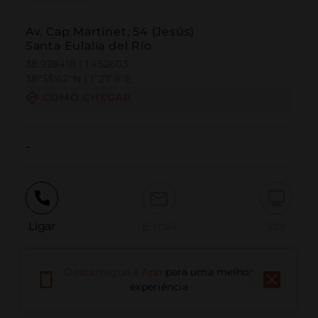
Av. Cap Martinet, 54 (Jesús)
Santa Eulalia del Río
38.928418 | 1.452603
38º55'42''N | 1º27'9''E
COMO CHEGAR
-
Ligar
E-mail
Site
Descarregue a App
para uma melhor
Relatar problema
experiência