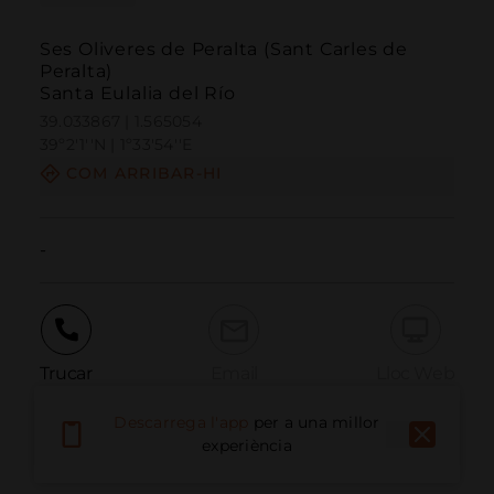
Ses Oliveres de Peralta (Sant Carles de
Peralta)
Santa Eulalia del Río
39.033867 | 1.565054
39º2'1''N | 1º33'54''E
COM ARRIBAR-HI
-
Trucar
Email
Lloc Web
Descarrega l'app
per a una millor
experiència
Informar problema