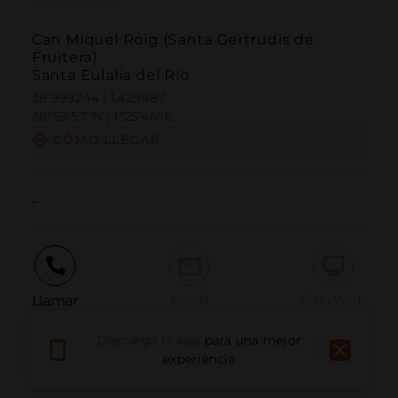
Can Miquel Roig (Santa Gertrudis de
Fruitera)
Santa Eulalia del Río
38.999244 | 1.429487
38º59'57''N | 1º25'46''E
CÓMO LLEGAR
-
Llamar
Email
Sitio Web
Descarga la app
para una mejor
experiencia
Informar problema