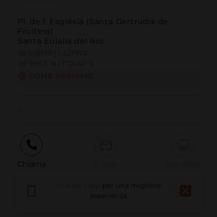
Pl. de l' Església (Santa Gertrudis de
Fruitera)
Santa Eulalia del Río
38.998139 | 1.427974
38º59'53''N | 1º25'40''E
COME ARRIVARE
-
Chiama
E-mail
Sito Web
Scarica l'app
per una migliore
esperienza
Segnala problema