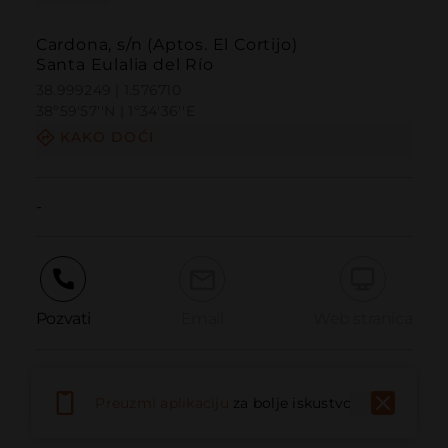
Cardona, s/n (Aptos. El Cortijo)
Santa Eulalia del Río
38.999249 | 1.576710
38º59'57''N | 1º34'36''E
KAKO DOĆI
-
Pozvati
Email
Web stranica
Prijaviti problem
Preuzmi aplikaciju
za bolje iskustvo