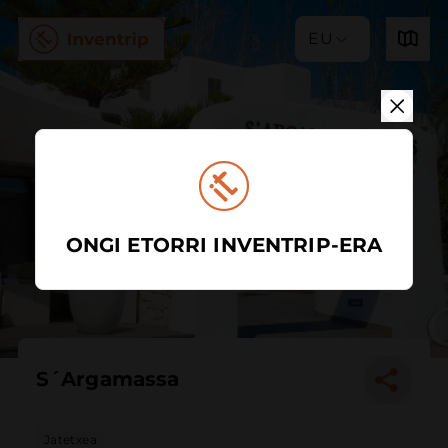
EU
ONGI ETORRI INVENTRIP-ERA
S´Argamassa
Jatetxea