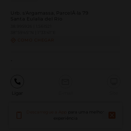
Urb. s'Argamassa, ParcelÂ·la 79
Santa Eulalia del Río
38.995926 | 1.561521
38º59'45''N | 1º33'41''E
COMO CHEGAR
-
Ligar
E-mail
Site
Descarregue a App
para uma melhor
Relatar problema
experiência