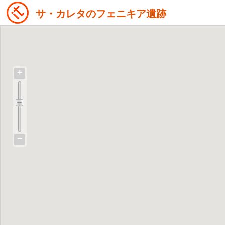
サ・カレタのフェニキア遺跡
+
−