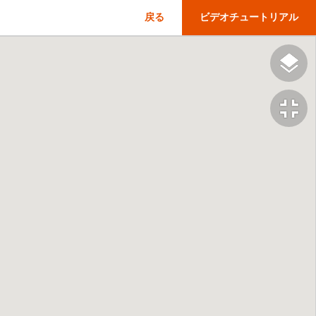
戻る
ビデオチュートリアル
fullscreen_exit