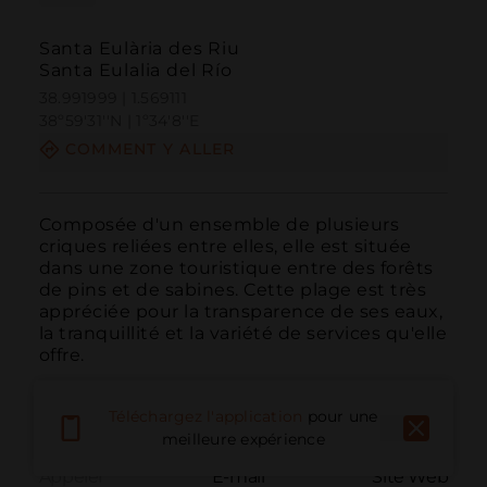
Santa Eulària des Riu
Santa Eulalia del Río
38.991999 | 1.569111
38º59'31''N | 1º34'8''E
COMMENT Y ALLER
Composée d'un ensemble de plusieurs 
criques reliées entre elles, elle est située 
dans une zone touristique entre des forêts 
de pins et de sabines. Cette plage est très 
appréciée pour la transparence de ses eaux, 
la tranquillité et la variété de services qu'elle 
offre.
Téléchargez l'application
pour une
meilleure expérience
Appeler
E-mail
Site Web