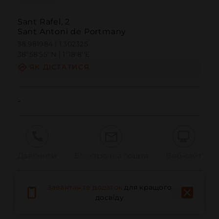
Sant Rafel, 2
Sant Antoni de Portmany
38.981984 | 1.302325
38º58'55''N | 1º18'8''E
ЯК ДІСТАТИСЯ
-
Дзвонити
Електронна пошта
Веб-сайт
Завантажте додаток
для кращого
Повідомити про проблему
досвіду