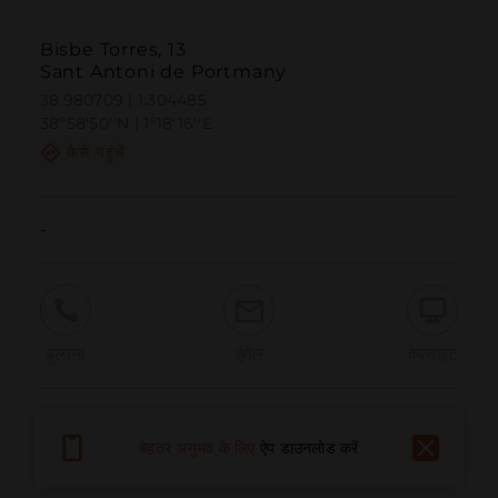
Bisbe Torres, 13
Sant Antoni de Portmany
38.980709 | 1.304485
38º58'50''N | 1º18'16''E
कैसे पहुंचें
-
बुलाना
ईमेल
वेबसाइट
समस्या की सूचना दें
बेहतर अनुभव के लिए
ऐप डाउनलोड करें