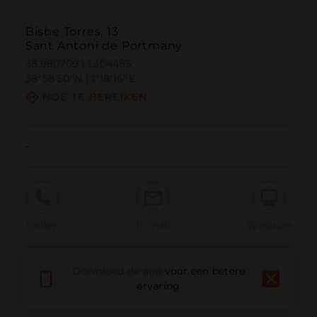
Bisbe Torres, 13
Sant Antoni de Portmany
38.980709 | 1.304485
38º58'50''N | 1º18'16''E
HOE TE BEREIKEN
-
Bellen
E-mail
Website
Download de app
voor een betere
Probleem melden
ervaring