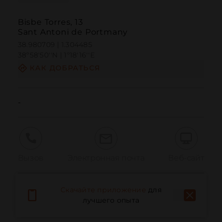
Bisbe Torres, 13
Sant Antoni de Portmany
38.980709 | 1.304485
38º58'50''N | 1º18'16''E
КАК ДОБРАТЬСЯ
-
Вызов
Электронная почта
Веб-сайт
Скачайте приложение
для
Сообщить о проблеме
лучшего опыта