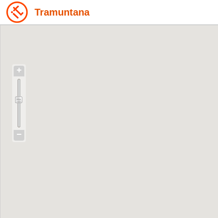
Tramuntana
+
−