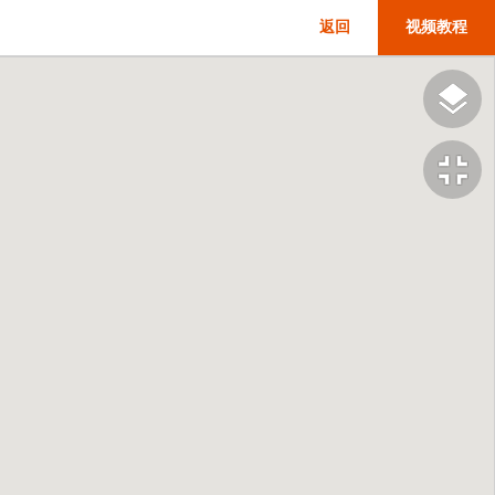
返回
视频教程
fullscreen_exit