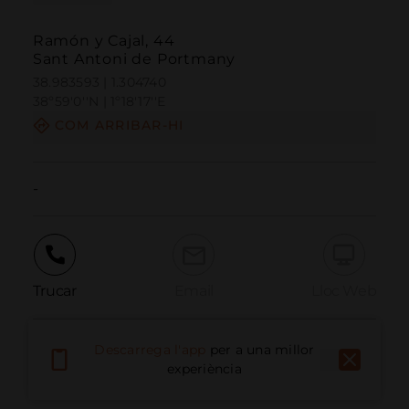
Ramón y Cajal, 44
Sant Antoni de Portmany
38.983593 | 1.304740
38º59'0''N | 1º18'17''E
COM ARRIBAR-HI
-
Trucar
Email
Lloc Web
Descarrega l'app
per a una millor
Informar problema
experiència