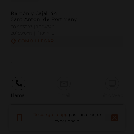
Ramón y Cajal, 44
Sant Antoni de Portmany
38.983593 | 1.304740
38º59'0''N | 1º18'17''E
CÓMO LLEGAR
-
Llamar
Email
Sitio Web
Descarga la app
para una mejor
Informar problema
experiencia