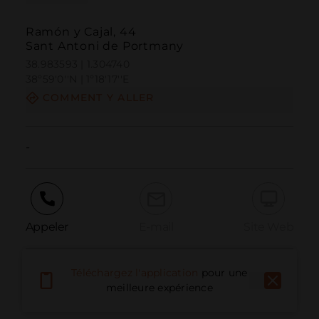
Ramón y Cajal, 44
Sant Antoni de Portmany
38.983593 | 1.304740
38º59'0''N | 1º18'17''E
COMMENT Y ALLER
-
Appeler
E-mail
Site Web
Téléchargez l'application
pour une
Signaler un problème
meilleure expérience