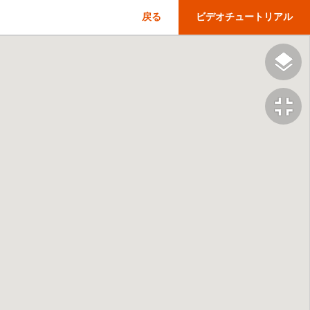
戻る
ビデオチュートリアル
fullscreen_exit