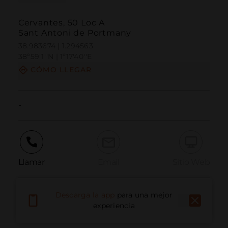
Cervantes, 50 Loc A
Sant Antoni de Portmany
38.983674 | 1.294563
38º59'1''N | 1º17'40''E
CÓMO LLEGAR
-
Llamar
Email
Sitio Web
Descarga la app
para una mejor
Informar problema
experiencia