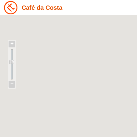
Café da Costa
+
−