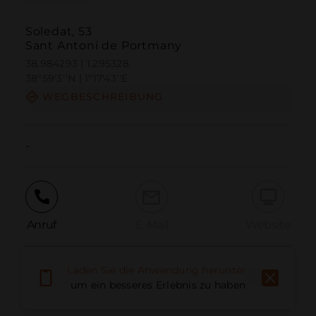
Soledat, 53
Sant Antoni de Portmany
38.984293 | 1.295328
38º59'3''N | 1º17'43''E
WEGBESCHREIBUNG
-
Anruf
E-Mail
Website
Laden Sie die Anwendung herunter,
Problem melden
um ein besseres Erlebnis zu haben