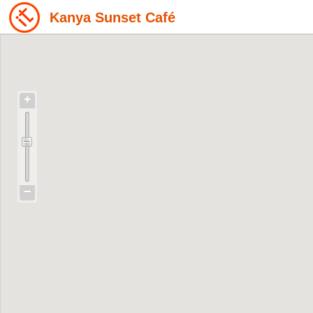
Kanya Sunset Café
+
−