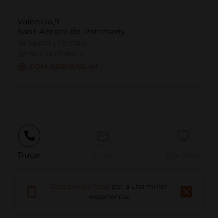
València,9
Sant Antoni de Portmany
38.984123 | 1.301740
38º59'2''N | 1º18'6''E
COM ARRIBAR-HI
-
Trucar
Email
Lloc Web
Descarrega l'app
per a una millor
Informar problema
experiència