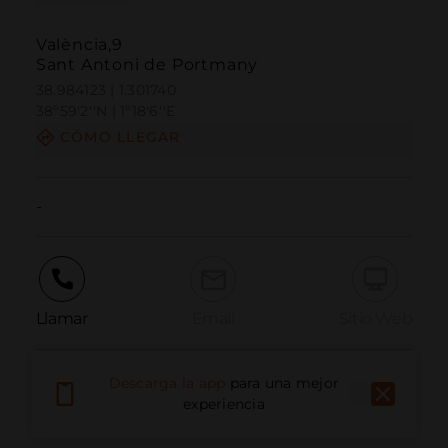
València,9
Sant Antoni de Portmany
38.984123 | 1.301740
38º59'2''N | 1º18'6''E
CÓMO LLEGAR
-
Llamar
Email
Sitio Web
Descarga la app
para una mejor
Informar problema
experiencia