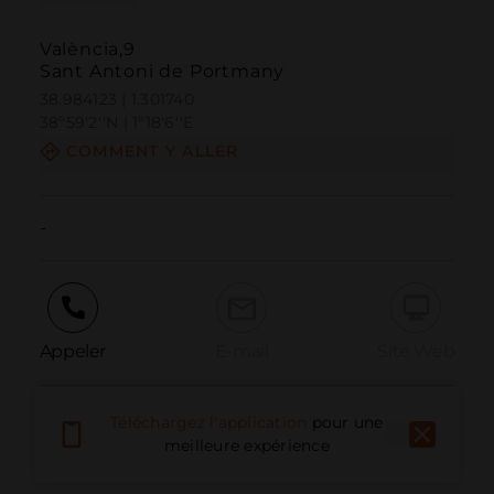
València,9
Sant Antoni de Portmany
38.984123 | 1.301740
38º59'2''N | 1º18'6''E
COMMENT Y ALLER
-
Appeler
E-mail
Site Web
Téléchargez l'application
pour une
Signaler un problème
meilleure expérience