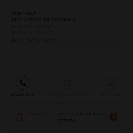
València,9
Sant Antoni de Portmany
38.984123 | 1.301740
38º59'2''N | 1º18'6''E
ЯК ДІСТАТИСЯ
-
Дзвонити
Електронна пошта
Веб-сайт
Завантажте додаток
для кращого
Повідомити про проблему
досвіду